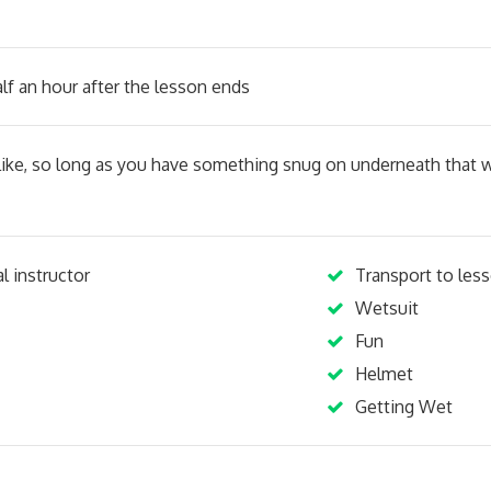
lf an hour after the lesson ends
ike, so long as you have something snug on underneath that will
l instructor
Transport to less
Wetsuit
Fun
Helmet
Getting Wet