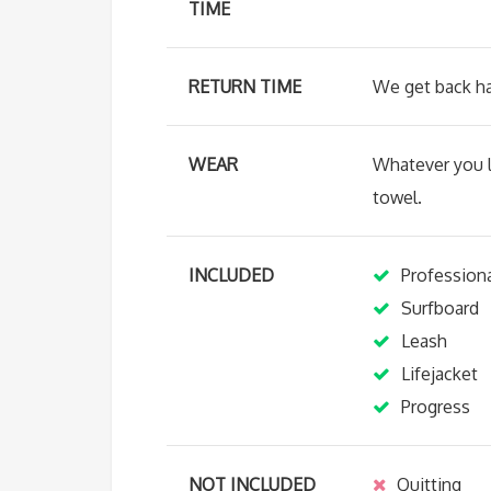
TIME
RETURN TIME
We get back ha
WEAR
Whatever you l
towel.
INCLUDED
Professiona
Surfboard
Leash
Lifejacket
Progress
NOT INCLUDED
Quitting